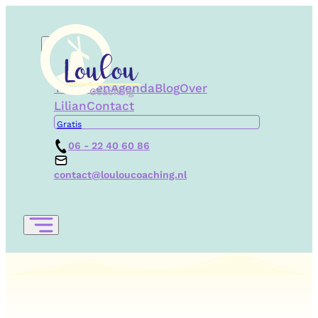
Trajecten
Agenda
Blog
Over
Lilian
Contact
Gratis
06 - 22 40 60 86
contact@louloucoaching.nl