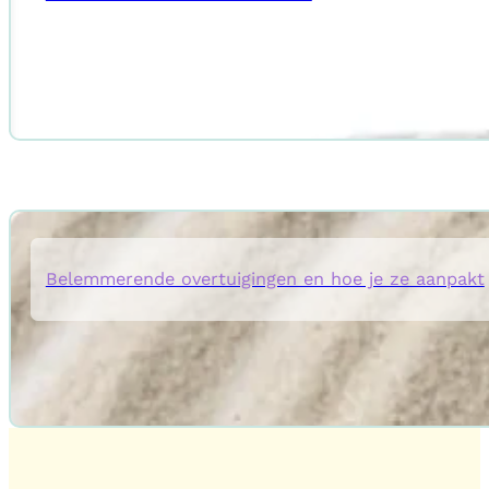
Belemmerende overtuigingen en hoe je ze aanpakt