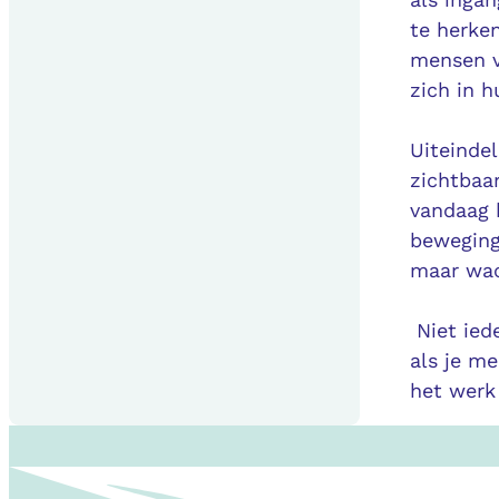
te herken
mensen v
zich in 
Uiteinde
zichtbaa
vandaag 
beweging?
maar wa
Niet iede
als je me
het werk