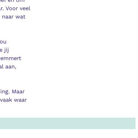
r. Voor veel
n naar wat
jou
 jij
elemmert
al aan,
ming. Maar
t vaak waar