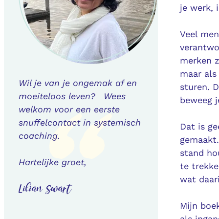
je werk, 
Veel men
verantwo
merken ze
maar als
Wil je van je ongemak af en
sturen. D
moeiteloos leven? Wees
beweeg j
welkom voor een eerste
snuffelcontact in systemisch
Dat is ge
coaching.
gemaakt. 
stand ho
Hartelijke groet,
te trekk
wat daari
Lilian Swart
Mijn boek
als inga