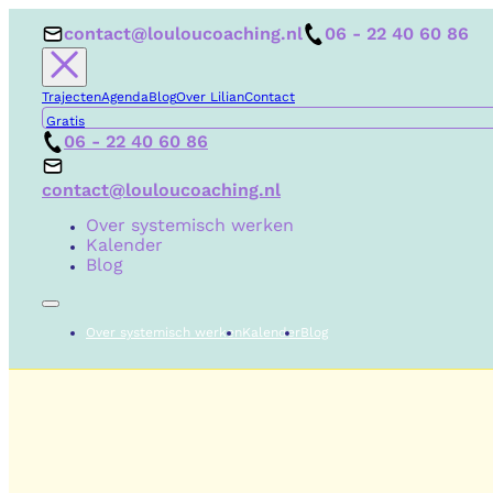
contact@louloucoaching.nl
06 - 22 40 60 86
Trajecten
Agenda
Blog
Over Lilian
Contact
Gratis
06 - 22 40 60 86
contact@louloucoaching.nl
Over systemisch werken
Kalender
Blog
Over systemisch werken
Kalender
Blog