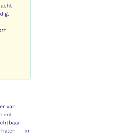
dacht
odig.
 om
er van
oment
ichtbaar
rhalen — in