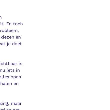
n
it. En toch
probleem,
 kiezen en
wat je doet
ichtbaar is
nu iets in
alles open
rhalen en
ssing, maar
eef en om