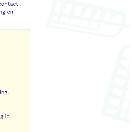
contact
ng en
ing.
g in