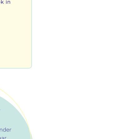
k in
ander
aar