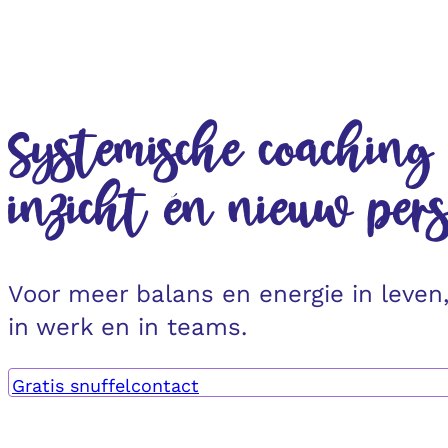
Systemische coaching
inzicht én nieuw per
Voor meer balans en energie in leven
in werk en in teams.
Gratis snuffelcontact