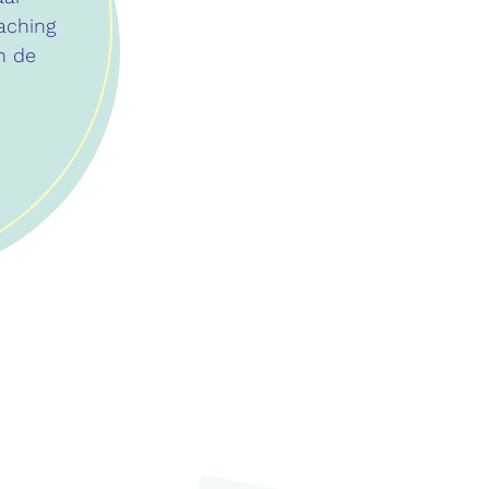
aching
n de