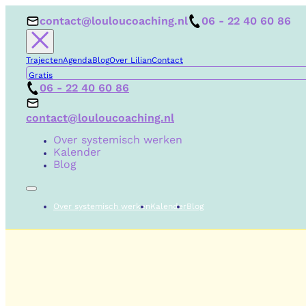
contact@louloucoaching.nl
06 - 22 40 60 86
Trajecten
Agenda
Blog
Over Lilian
Contact
Gratis
06 - 22 40 60 86
contact@louloucoaching.nl
Over systemisch werken
Kalender
Blog
Over systemisch werken
Kalender
Blog