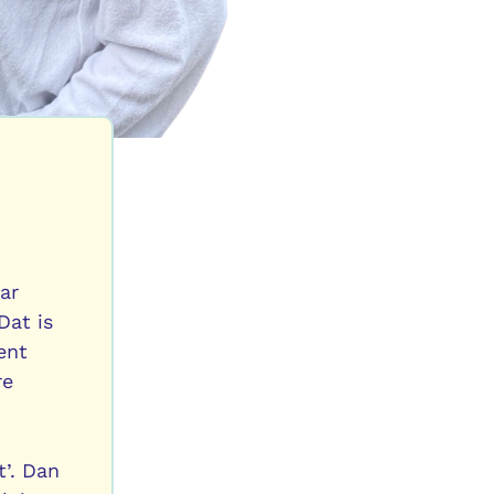
ar
Dat is
ent
re
t’. Dan