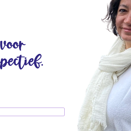
 voor
spectief.
,