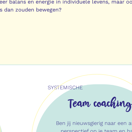
eer balans en energie in individuele levens, maar oo
ons dan zouden bewegen?
SYSTEMISCHE
Team coaching
Ben jij nieuwsgierig naar een 
perspectief op je team en h