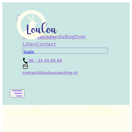
Trajecten
Agenda
Blog
Over
Lilian
Contact
Gratis
06 - 22 40 60 86
contact@louloucoaching.nl