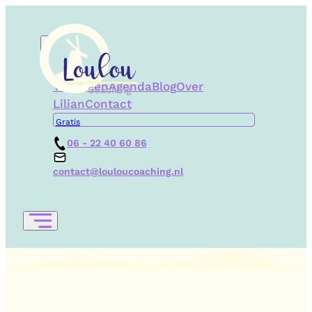
Trajecten
Agenda
Blog
Over
Lilian
Contact
Gratis
06 - 22 40 60 86
contact@louloucoaching.nl